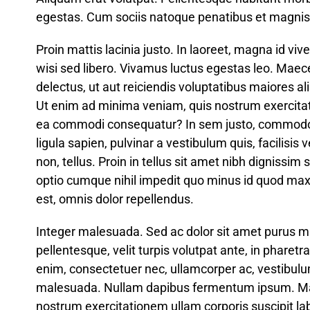
egestas. Cum sociis natoque penatibus et magnis 
Proin mattis lacinia justo. In laoreet, magna id vi
wisi sed libero. Vivamus luctus egestas leo. Mae
delectus, ut aut reiciendis voluptatibus maiores al
Ut enim ad minima veniam, quis nostrum exercitati
ea commodi consequatur? In sem justo, commodo ut, 
ligula sapien, pulvinar a vestibulum quis, facilisis v
non, tellus. Proin in tellus sit amet nibh dignissim
optio cumque nihil impedit quo minus id quod m
est, omnis dolor repellendus.
Integer malesuada. Sed ac dolor sit amet purus
pellentesque, velit turpis volutpat ante, in pharet
enim, consectetuer nec, ullamcorper ac, vestibulu
malesuada. Nullam dapibus fermentum ipsum. Mau
nostrum exercitationem ullam corporis suscipit la