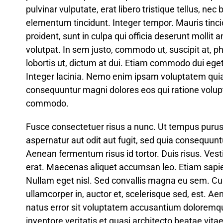
pulvinar vulputate, erat libero tristique tellus, n
elementum tincidunt. Integer tempor. Mauris tinc
proident, sunt in culpa qui officia deserunt mollit
volutpat. In sem justo, commodo ut, suscipit at, p
lobortis ut, dictum at dui. Etiam commodo dui eg
Integer lacinia. Nemo enim ipsam voluptatem quia v
consequuntur magni dolores eos qui ratione volup
commodo.
Fusce consectetuer risus a nunc. Ut tempus puru
aspernatur aut odit aut fugit, sed quia consequun
Aenean fermentum risus id tortor. Duis risus. Ves
erat. Maecenas aliquet accumsan leo. Etiam sapien 
Nullam eget nisl. Sed convallis magna eu sem. Cur
ullamcorper in, auctor et, scelerisque sed, est. Ae
natus error sit voluptatem accusantium doloremqu
inventore veritatis et quasi architecto beatae vitae