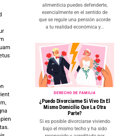
alimenticia puedes defenderte,
esencialmente en el sentido de
d
que se regule una pensión acorde
a tu realidad económica y...
ur
am
iquam
metus
on
DERECHO DE FAMILIA
ient
¿Puedo Divorciarme Si Vivo En El
um,
Mismo Domicilio Que La Otra
agna
Parte?
apien
Sí es posible divorciarse viviendo
tas.
bajo el mismo techo y ha sido
is
reconocido y acreditado por