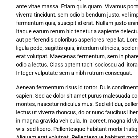
ante vitae massa. Etiam quis quam. Vivamus portti
viverra tincidunt, sem odio bibendum justo, vel imp
fermentum quis, suscipit id erat. Nullam justo enim
Itaque earum rerum hic tenetur a sapiente delectu
aut perferendis doloribus asperiores repellat. Lor
ligula pede, sagittis quis, interdum ultricies, sce
erat volutpat. Maecenas fermentum, sem in pharetr
odio a lectus. Class aptent taciti sociosqu ad lit
Integer vulputate sem a nibh rutrum consequat.
Aenean fermentum risus id tortor. Duis condime
sapien. Sed ac dolor sit amet purus malesuada co
montes, nascetur ridiculus mus. Sed elit dui, pell
lectus ut viverra rhoncus, dolor nunc faucibus libe
in magna gravida vehicula. In laoreet, magna id vi
wisi sed libero. Pellentesque habitant morbi tris
Aliquam erat volutpat. Pellentesque habitant morb