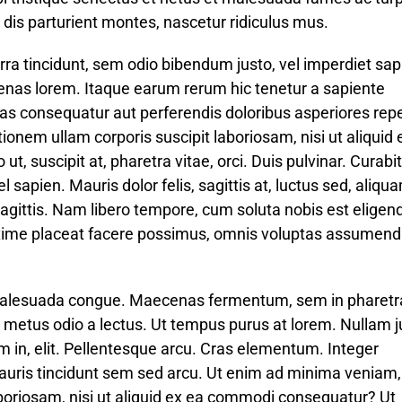
dis parturient montes, nascetur ridiculus mus.
verra tincidunt, sem odio bibendum justo, vel imperdiet sap
cenas lorem. Itaque earum rerum hic tenetur a sapiente
ias consequatur aut perferendis doloribus asperiores repe
onem ullam corporis suscipit laboriosam, nisi ut aliquid 
suscipit at, pharetra vitae, orci. Duis pulvinar. Curabi
el sapien. Mauris dolor felis, sagittis at, luctus sed, aliqu
 sagittis. Nam libero tempore, cum soluta nobis est eligend
axime placeat facere possimus, omnis voluptas assumen
 malesuada congue. Maecenas fermentum, sem in pharetr
ra metus odio a lectus. Ut tempus purus at lorem. Nullam 
m in, elit. Pellentesque arcu. Cras elementum. Integer
ris tincidunt sem sed arcu. Ut enim ad minima veniam,
boriosam, nisi ut aliquid ex ea commodi consequatur? Ut