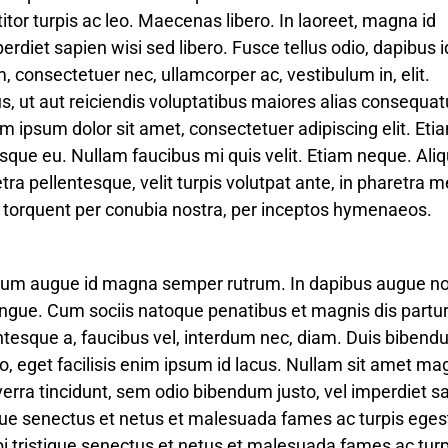
tor turpis ac leo. Maecenas libero. In laoreet, magna id
erdiet sapien wisi sed libero. Fusce tellus odio, dapibus i
, consectetuer nec, ullamcorper ac, vestibulum in, elit.
s, ut aut reiciendis voluptatibus maiores alias consequat
em ipsum dolor sit amet, consectetuer adipiscing elit. Eti
lerisque eu. Nullam faucibus mi quis velit. Etiam neque. Al
a pellentesque, velit turpis volutpat ante, in pharetra 
ora torquent per conubia nostra, per inceptos hymenaeos.
ntum augue id magna semper rutrum. In dapibus augue n
ngue. Cum sociis natoque penatibus et magnis dis partur
entesque a, faucibus vel, interdum nec, diam. Duis bibend
ro, eget facilisis enim ipsum id lacus. Nullam sit amet m
verra tincidunt, sem odio bibendum justo, vel imperdiet s
tique senectus et netus et malesuada fames ac turpis eges
i tristique senectus et netus et malesuada fames ac turp