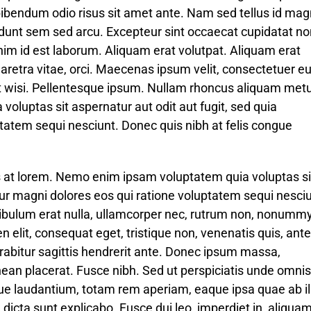
ec bibendum odio risus sit amet ante. Nam sed tellus id ma
idunt sem sed arcu. Excepteur sint occaecat cupidatat no
 anim id est laborum. Aliquam erat volutpat. Aliquam erat
haretra vitae, orci. Maecenas ipsum velit, consectetuer e
et wisi. Pellentesque ipsum. Nullam rhoncus aliquam met
oluptas sit aspernatur aut odit aut fugit, sed quia
tatem sequi nesciunt. Donec quis nibh at felis congue
s at lorem. Nemo enim ipsam voluptatem quia voluptas si
tur magni dolores eos qui ratione voluptatem sequi nesciu
tibulum erat nulla, ullamcorper nec, rutrum non, nonummy
elit, consequat eget, tristique non, venenatis quis, ante
abitur sagittis hendrerit ante. Donec ipsum massa,
nean placerat. Fusce nibh. Sed ut perspiciatis unde omnis
e laudantium, totam rem aperiam, eaque ipsa quae ab il
 dicta sunt explicabo. Fusce dui leo, imperdiet in, aliquam