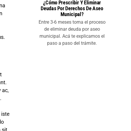
¿Cómo Prescribir Y Eliminar
gna
Deudas Por Derechos De Aseo
n
Municipal?
Entre 3-6 meses toma el proceso
u
de eliminar deuda por aseo
municipal. Acá te explicamos el
us.
paso a paso del trámite.
t
nt.
 ac,
.
 iste
lo
 sit