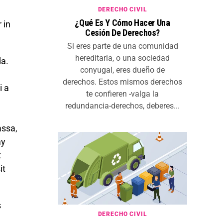
DERECHO CIVIL
¿Qué Es Y Cómo Hacer Una
 in
Cesión De Derechos?
Si eres parte de una comunidad
hereditaria, o una sociedad
da.
conyugal, eres dueño de
derechos. Estos mismos derechos
i a
te confieren -valga la
redundancia-derechos, deberes...
assa,
my
t
it
s
DERECHO CIVIL