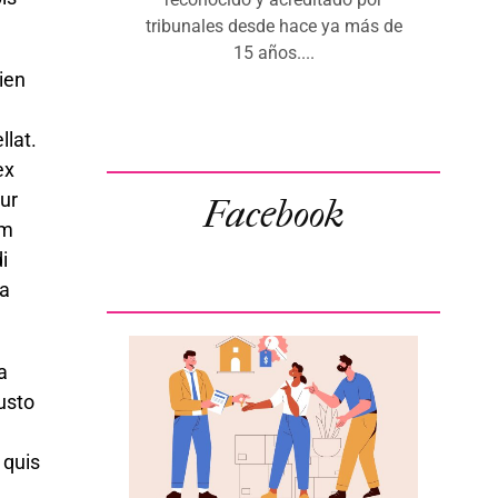
tribunales desde hace ya más de
15 años....
ien
llat.
ex
tur
Facebook
am
i
da
a
justo
 quis