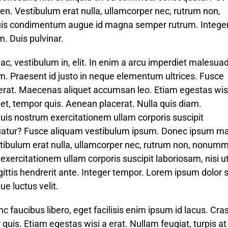
n. Vestibulum erat nulla, ullamcorper nec, rutrum non,
Duis condimentum augue id magna semper rutrum. Integer
. Duis pulvinar.
c, vestibulum in, elit. In enim a arcu imperdiet malesua
m. Praesent id justo in neque elementum ultrices. Fusce
d erat. Maecenas aliquet accumsan leo. Etiam egestas wis
met, tempor quis. Aenean placerat. Nulla quis diam.
is nostrum exercitationem ullam corporis suscipit
quatur? Fusce aliquam vestibulum ipsum. Donec ipsum m
estibulum erat nulla, ullamcorper nec, rutrum non, nonum
xercitationem ullam corporis suscipit laboriosam, nisi u
ttis hendrerit ante. Integer tempor. Lorem ipsum dolor s
ue luctus velit.
c faucibus libero, eget facilisis enim ipsum id lacus. Cra
quis. Etiam egestas wisi a erat. Nullam feugiat, turpis at