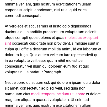
minima veniam, quis nostrum exercitationem ullam
corporis suscipit laboriosam, nisi ut aliquid ex ea
commodi consequatur.
At vero eos et accusamus et iusto odio dignissimos
ducimus qui blanditiis praesentium voluptatum deleniti
atque corrupti quos dolores et quas
molestias excepturi
sint
occaecati cupiditate non provident, similique sunt in
culpa qui officia deserunt mollitia animi, id est laborum et
dolorum fuga. Quis autem vel eum iure reprehenderit qui
in ea voluptate velit esse quam nihil molestiae
consequatur, vel illum qui dolorem eum fugiat quo
voluptas nulla pariatur.Paragraph
Neque porro quisquam est, qui dolorem ipsum quia dolor
sit amet, consectetur, adipisci velit, sed quia non
numquam eius
modi tempora incidunt ut labore
et dolore
magnam aliquam quaerat voluptatem. Ut enim ad
minima veniam, quis nostrum exercitationem ullam